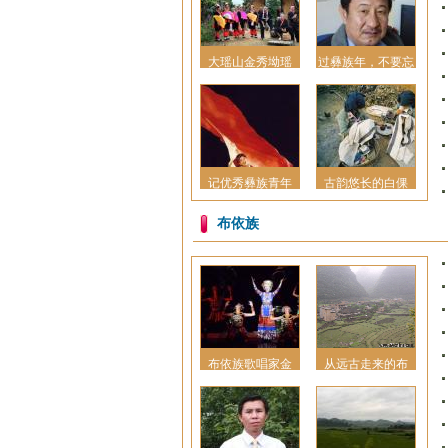
大瑶山金秀坳瑶
过彝族年，不要忘
记优秀彝族青年
古韵悠长的白倮
布依族
布依族歌唱家金
从远古走来的布