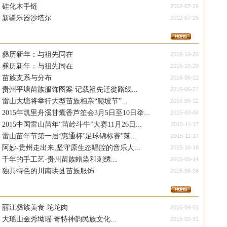
硅化木手链
2012-07-26
新疆乐器沙塔尔
2012-07-26
彝历新年：与祖先同在
2016-10-20
彝历新年：与祖先同在
2016-10-20
苗族支系与分布
2016-06-22
贵州平塘苗族服饰图案 记载祖先迁徙路线...
2016-06-22
雷山大塘将举行大型苗族相亲“爬坡节”...
2016-06-22
2015年凯里舟溪甘囊香芦笙会3月5日至10日举...
2015-03-04
2015中国雷山苗年“苗岭斗牛”大赛11月26日...
2015-11-17
雷山苗年节第一届‘惠通杯’足球锦标赛”落...
2015-11-17
阿妙-贵州走出来,坚守原生态唱腔的音乐人...
2015-10-18
千年的手工艺-贵州苗族蜡染和刺绣...
2015-09-14
独具特色的川南珙县苗族服饰
2015-06-06
丽江彝族美食 坨坨肉
2016-04-01
大瑶山金秀坳瑶 奇特神韵民族文化...
2016-03-31