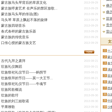
蒙古族马头琴背后的草原文化
2013-09-29
彝
蒙古族呼麦艺术 在声乐的禁区放歌...
2013-09-29
彝
蒙古族马头琴的传说(图)
2013-09-29
苗
马头琴 草原上飘起不落的旋律
2013-09-29
贵州
蒙古族四胡音乐
2013-09-29
各式各样的蒙古族乐器
2013-09-29
雷山
蒙古族的传统音乐
2013-09-29
文
口传心授的蒙古族文艺
2013-09-29
1
十
2
蒙
古代九拜之肃拜
2015-08-21
3
春
壮族礼仪舞蹈
2015-08-21
4
满
壮族祭祀礼仪节日——蚂拐节
2015-08-21
5
苗
壮族祭拜的节日——莫一大王节...
2015-08-21
6
满
壮族祭祀礼仪节日——牛魂节
2015-08-21
7
西
壮族民歌概说
2013-09-30
8
白
壮族的歌圩
2013-09-30
9
中
壮族的刘三姐歌谣
2013-09-30
平果嘹歌
10
2013-09-30
少