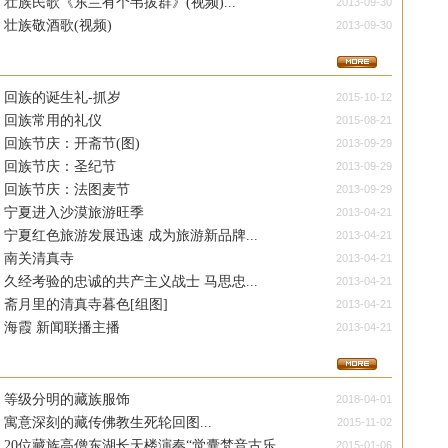
壮族民歌《东兰有个韦拔群》(视频)...
2013-09-30
壮族敬酒歌(视频)
2013-09-30
回族的诞生礼-抓岁
2015-10-12
回族常用的礼仪
2015-08-21
回族节庆：开斋节(图)
2013-09-29
回族节庆：圣纪节
2013-09-29
回族节庆：法图麦节
2013-09-29
宁夏进入沙漠旅游旺季
2013-04-21
宁夏红色旅游发展迅速 成为旅游新品牌...
2013-04-21
南关清真寺
2013-04-21
久经考验的忠诚的共产主义战士 马思忠...
2013-04-21
斋月里的清真寺暮色[组图]
2013-04-21
海霞 新闻联播主播
2013-04-21
等级分明的藏族服饰
2018-04-01
寓意深刻的藏传佛教生死轮回图...
2015-11-02
20位藏族高僧东湖长天楼演奏“觉囊梵音古乐...
2015-01-06