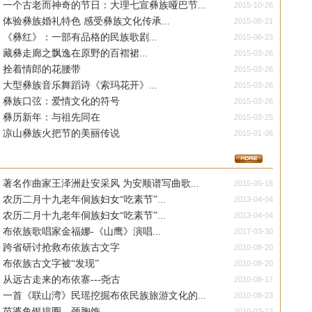
一个古老而神奇的节日：大理七宣彝族哑巴节...
2015-10-26
体验彝族婚礼特色 感受彝族文化传承...
2015-08-21
《彝红》：一部有品格的民族歌剧...
2015-06-23
藏彝走廊之飘逸在原野的百褶裙...
2015-03-26
拴着情郎的花腰带
2015-03-26
大型彝族音乐舞蹈诗《索玛花开》...
2015-03-26
彝族口弦：爱情文化的符号
2015-03-26
彝历新年：与祖先同在
2015-03-25
凉山彝族火把节的美丽传说
2015-01-06
著名作曲家王泽洲赴安采风 为安顺谱写曲歌...
2015-05-16
农历二月十九老年侗族妇女“吃素节”...
2013-04-04
农历二月十九老年侗族妇女“吃素节”...
2013-04-04
布依族歌唱家金福娜-《山鹰》演唱...
2017-03-30
跨省研讨抢救布依族古文字
2010-08-20
布依族古文字被“发现”
2010-08-20
从远古走来的布依寨---尧古
2010-08-17
一首《联山湾》民瑶挖掘布依民族旅游文化的...
2010-08-23
苗婆鱼银排圈、颈胸饰
2010-03-12