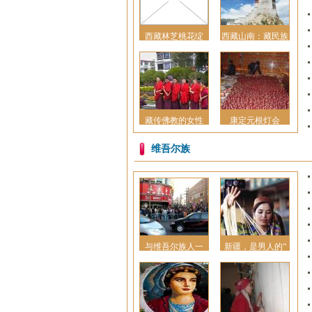
西藏林芝桃花绽
西藏山南：藏民族
藏传佛教的女性
康定元根灯会
维吾尔族
与维吾尔族人一
新疆，是男人的“