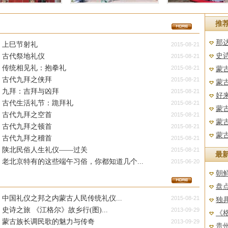
2025北京苗族新
暑假活动 | 来
威宁自治县“
推
那达
上巳节射礼
2015-08-21
史诗
古代祭地礼仪
2015-08-21
传统相见礼：抱拳礼
2015-08-21
蒙古
古代九拜之侠拜
2015-08-21
蒙古
九拜：吉拜与凶拜
2015-08-21
好来
古代生活礼节：跪拜礼
2015-08-21
蒙古
古代九拜之空首
2015-08-21
蒙古
古代九拜之顿首
2015-08-21
蒙古
古代九拜之稽首
2015-08-21
陕北民俗人生礼仪——过关
2015-08-21
最
老北京特有的这些端午习俗，你都知道几个...
2015-06-20
朝鲜
盘
中国礼仪之邦之内蒙古人民传统礼仪...
2015-08-21
独
史诗之旅 《江格尔》故乡行(图)...
2013-09-29
《格
蒙古族长调民歌的魅力与传奇
2013-09-29
贵