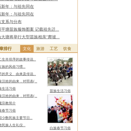
历新年：与祖先同在
历新年：与祖先同在
族支系与分布
平塘苗族服饰图案 记载祖先迁...
大塘将举行大型苗族相亲“爬坡...
章排行
文化
旅游
工艺
饮食
二生肖排序的故事传说...
古族的风俗习惯...
节的意义、由来及传说...
族汉姓的由来，对照表(...
族生活习俗
苗族生活习俗
族汉姓的由来，对照表(...
藏宗教简介
族春节习俗
国少数民族主要节日...
数民族人生礼仪...
白族春节习俗