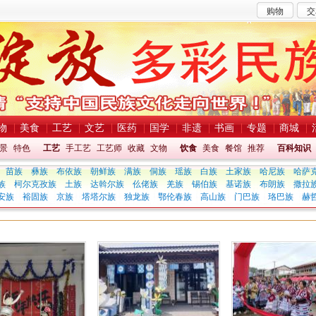
购物
交
物
美食
工艺
文艺
医药
国学
非遗
书画
专题
商城
景
特色
工艺
手工艺
工艺师
收藏
文物
饮食
美食
餐馆
推荐
百科知识
苗族
彝族
布依族
朝鲜族
满族
侗族
瑶族
白族
土家族
哈尼族
哈萨
族
柯尔克孜族
土族
达斡尔族
仫佬族
羌族
锡伯族
基诺族
布朗族
撒拉
安族
裕固族
京族
塔塔尔族
独龙族
鄂伦春族
高山族
门巴族
珞巴族
赫