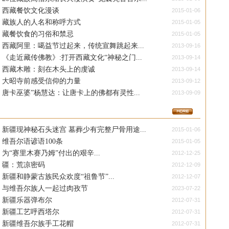
西藏餐饮文化漫谈
2015-01-06
藏族人的人名和称呼方式
2015-01-05
藏餐饮食的习俗和禁忌
2015-01-05
西藏阿里：噶益节过起来，传统宣舞跳起来...
2013-09-16
《走近藏传佛教》:打开西藏文化“神秘之门...
2013-09-14
西藏木雕：刻在木头上的虔诚
2013-09-14
大昭寺前感受信仰的力量
2013-09-12
唐卡巫婆”杨慧达：让唐卡上的佛都有灵性...
2013-09-09
新疆现神秘石头迷宫 墓葬少有完整尸骨用途...
2015-01-06
维吾尔语谚语100条
2015-01-05
为“赛里木赛乃姆”付出的艰辛...
2012-12-25
疆：荒凉密码
2012-12-09
新疆和静蒙古族民众欢度“祖鲁节”...
2012-12-07
与维吾尔族人一起过肉孜节
2023-07-22
新疆乐器弹布尔
2012-07-31
新疆工艺呼西塔尔
2012-07-31
新疆维吾尔族手工花帽
2012-07-31