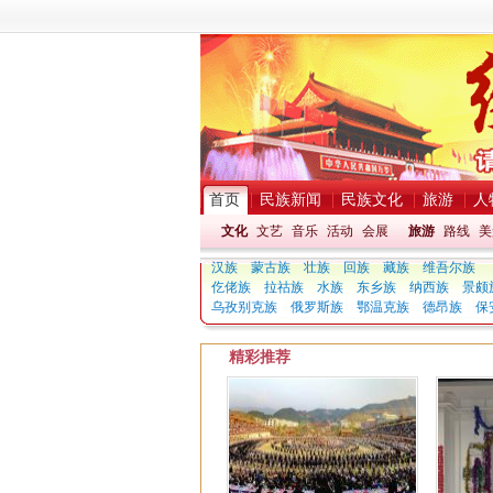
首页
民族新闻
民族文化
旅游
人
文化
文艺
音乐
活动
会展
旅游
路线
美
汉族
蒙古族
壮族
回族
藏族
维吾尔族
仡佬族
拉祜族
水族
东乡族
纳西族
景颇
乌孜别克族
俄罗斯族
鄂温克族
德昂族
保
精彩推荐