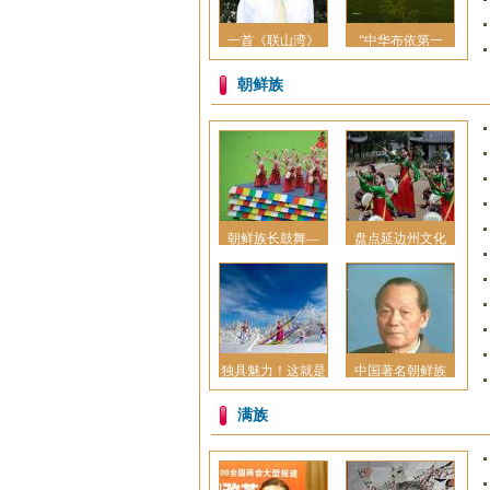
一首《联山湾》
“中华布依第一
朝鲜族
朝鲜族长鼓舞—
盘点延边州文化
独具魅力！这就是
中国著名朝鲜族
满族