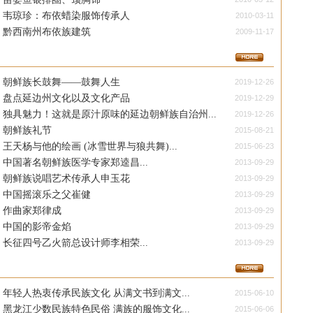
韦琼珍：布依蜡染服饰传承人
2010-03-11
黔西南州布依族建筑
2009-11-17
朝鲜族长鼓舞——鼓舞人生
2019-12-26
盘点延边州文化以及文化产品
2019-12-29
独具魅力！这就是原汁原味的延边朝鲜族自治州...
2019-12-26
朝鲜族礼节
2015-08-21
王天杨与他的绘画 (冰雪世界与狼共舞)...
2015-06-23
中国著名朝鲜族医学专家郑逵昌...
2013-09-29
朝鲜族说唱艺术传承人申玉花
2013-09-29
中国摇滚乐之父崔健
2013-09-29
作曲家郑律成
2013-09-29
中国的影帝金焰
2013-09-29
长征四号乙火箭总设计师李相荣...
2013-09-29
年轻人热衷传承民族文化 从满文书到满文...
2015-06-10
黑龙江少数民族特色民俗 满族的服饰文化...
2015-06-06