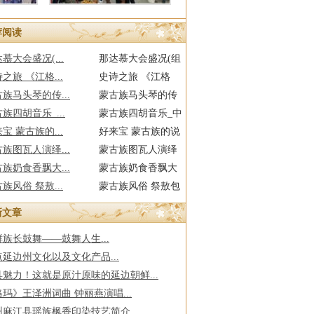
花
黔西市丘林村：“
荐阅读
慕大会盛况(...
那达慕大会盛况(组
之旅 《江格...
图)_中国网
史诗之旅 《江格
族马头琴的传...
尔》故乡行(图)_中国
蒙古族马头琴的传
族四胡音乐_...
网...
说(图)_中国网
蒙古族四胡音乐_中
宝 蒙古族的...
国网
好来宝 蒙古族的说
族图瓦人演绎...
唱艺术_中国网
蒙古族图瓦人演绎
族奶食香飘大...
古老滑雪板(组图)_中
蒙古族奶食香飘大
族风俗 祭敖...
国网...
草原_中国网
蒙古族风俗 祭敖包
_中国网
新文章
族长鼓舞——鼓舞人生...
点延边州文化以及文化产品...
具魅力！这就是原汁原味的延边朝鲜...
玛》王泽洲词曲 钟丽燕演唱...
州麻江县瑶族枫香印染技艺简介...