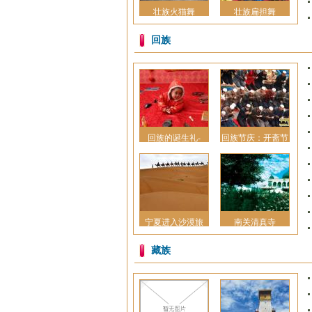
壮族火猫舞
壮族扁担舞
回族
回族的诞生礼-
回族节庆：开斋节
宁夏进入沙漠旅
南关清真寺
藏族