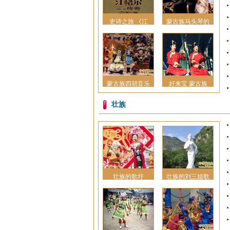
史诗之旅 《江
蒙古族马头琴的
蒙古族四胡音乐
好来宝 蒙古族
壮族
壮族的歌圩
壮族的刘三姐歌