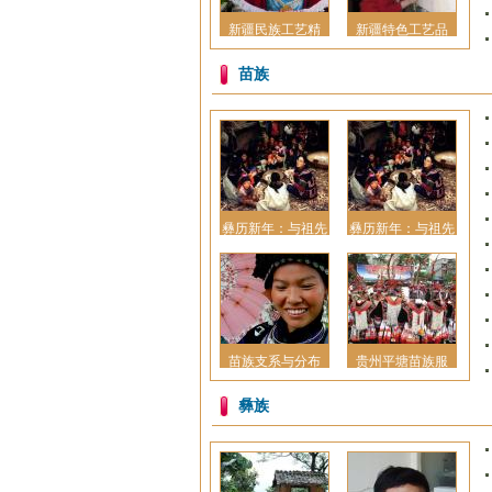
新疆民族工艺精
新疆特色工艺品
苗族
彝历新年：与祖先
彝历新年：与祖先
苗族支系与分布
贵州平塘苗族服
彝族