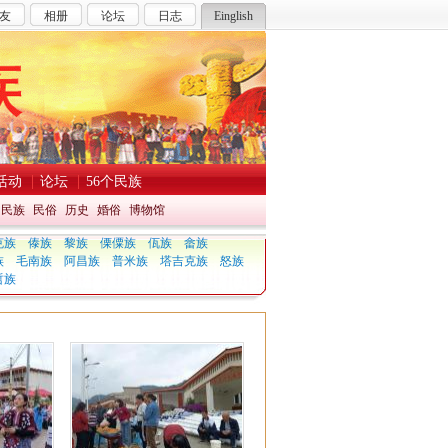
友
相册
论坛
日志
Einglish
活动
论坛
56个民族
民族
民俗
历史
婚俗
博物馆
克族
傣族
黎族
傈僳族
佤族
畲族
族
毛南族
阿昌族
普米族
塔吉克族
怒族
哲族