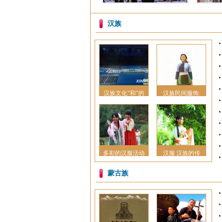
2025贵州雷山苗
汉族
汉族文化"和"的
汉族民间服饰:
多彩的汉服活动
汉服 汉族的传
蒙古族